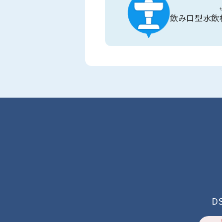
飲み口型水飲
D