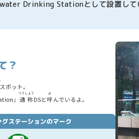
owater Drinking Stationとして
設置
して
て？
い
スポット。
つうしょう
よ
tation」
通称
DSと
呼
んでいるよ。
ングステーションのマーク