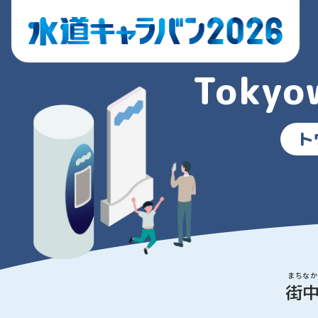
Tokyo
ト
まちなか
街