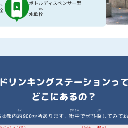
ボトルディスペンサー型
せん
栓
せん
水飲
栓
ドリンキングステーションっ
どこにあるの？
やく
まちなか
さが
Sは都内
約
900か所あります。
街中
でぜひ
探
してみて
ねっちゅうしょうよぼう
えんぶん
ほきゅう