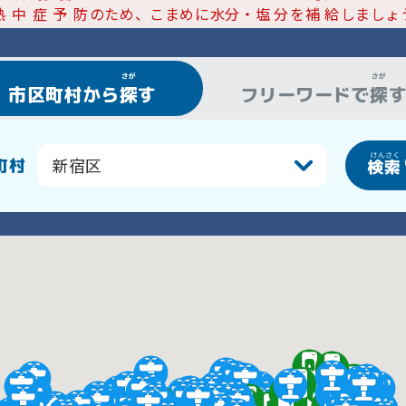
熱中症予防
のため、こまめに水分・
塩分
を
補給
しましょ
さが
さが
市区町村から
探
す
フリーワードで
探
町村