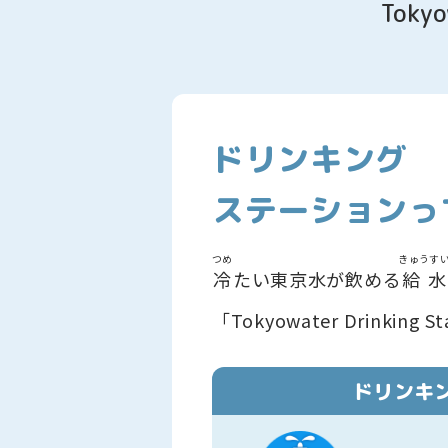
Toky
ドリンキング
ステーションっ
つめ
きゅうす
冷
たい東京水が飲める
給水
「Tokyowater Drinking S
ドリンキ