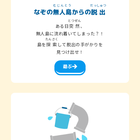
むじんとう
だっしゅつ
なぞの
無人島
からの
脱出
とつぜん
ある日
突然
、
無人島に流れ着いてしまった？！
たんさく
島を
探索
して脱出の手がかりを
見つけ出せ！
遊ぶ