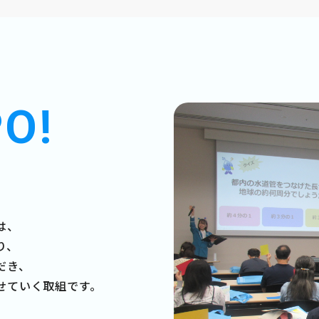
O!
は、
り、
だき、
せていく取組です。