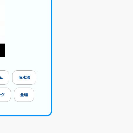
ム
浄水場
ング
全編