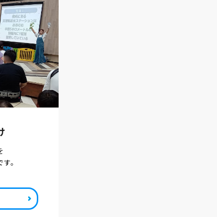
け
を
です。