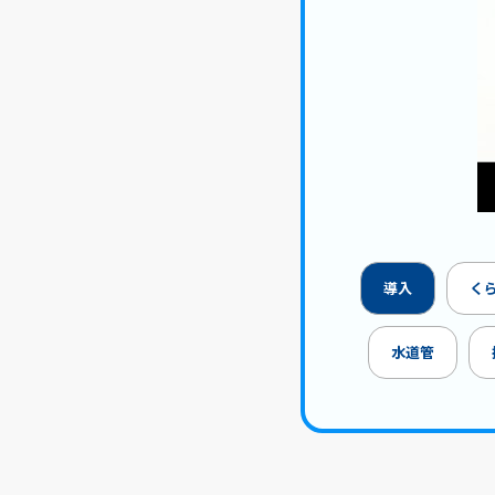
導入
く
水道管