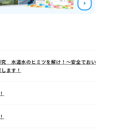
研究 水道水のヒミツを解け！～安全でおい
催します！
！
！